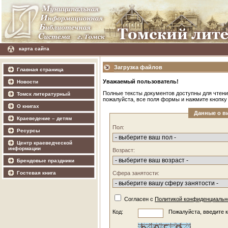
карта сайта
Загрузка файлов
Главная страница
Уважаемый пользователь!
Новости
Полные тексты документов доступны для чтени
Томск литературный
пожалуйста, все поля формы и нажмите кнопку
О книгах
Данные о в
Краеведение – детям
Пол:
Ресурсы
Центр краеведческой
информации
Возраст:
Брендовые праздники
Гостевая книга
Сфера занятости:
Согласен с
Политикой конфиденциаль
Код:
Пожалуйста, введите к