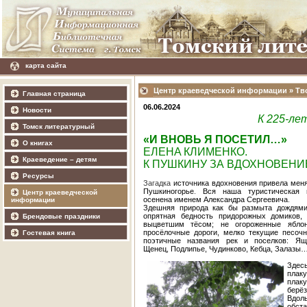
карта сайта
Центр краеведческой информации
»
Тв
Главная страница
06.06.2024
Новости
К 225-ле
Томск литературный
«И ВНОВЬ Я ПОСЕТИЛ…»
О книгах
ЕЛЕНА
КЛИМЕНКО.
Краеведение – детям
К ПУШКИНУ ЗА ВДОХНОВЕН
Ресурсы
Загадка
источника
вдохновения
привела
мен
Пушкиногорье
.
Вся
наша
туристическая
Центр краеведческой
осенена
именем
Александра
Сергеевича
.
информации
Здешняя природа как бы размыта дождями
опрятная бедность придорожных домиков,
Брендовые праздники
выцветшим тёсом; не огороженные яблон
просёлочные дороги, мелко текущие песоч
Гостевая книга
поэтичные названия рек и поселков: Ящ
Щенец, Подлипье, Чудинково, Кебца, Залазы
Здес
пла
пла
берё
Вдол
обст