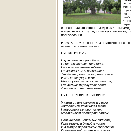
тепл
Миха
Здес
обща
свобо
и ве
перел
и озер, надышавшись медовыми травами, 
почувствовать ту пушкинскую лёгкость,
произведения.
В 2018 году я посетила Пушкиногорье, о
множество фотоснимков
ПУШКИНОГОРЬЕ
В краю опадающих яблок
Слова созревают неспешно.
Глядят полинялые зябкие
Открытые окна скворешен.
Так близко, так пусто, так пресно…
И мелко бегущие реки
Штрихуют сырую окрестность,
Где волчья мерещится песня.
А рядом молчат человеки.
ПУТЕШЕСТВИЕ К ПУШКИНУ
Я сама стала финном и ýгром,
Заповедным покрылася мхом.
Нарисована сепией, углем,
Мастихином растёрта потом.
Надышалась небесным заливом,
Просветлела душой и лицом
И в метро персонажем знобливым
Проплыла под узорным мостом.