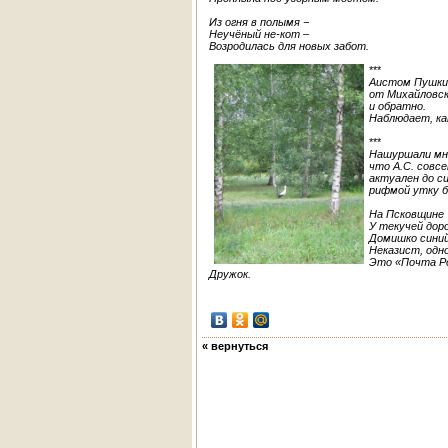
Из огня в полымя −
Неучёный не-кот –
Возродилась для новых забот.
***
Аистом Пушки
от Михайловск
и обратно.
Наблюдает, ка
***
Нашуршали мн
что А.С. совс
актуален до си
рифмой утку б
На Псковщине
У текучей дор
Домишко синий
Неказист, одно
Это «Почта Р
Дружок.
« вернуться