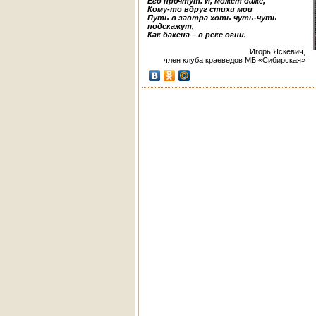
Его прочтут. И, может даже,
Кому-то вдруг стихи мои
Путь в завтра хоть чуть-чуть
подскажут,
Как бакена – в реке огни.
Игорь Яскевич,
член клуба краеведов МБ «Сибирская»