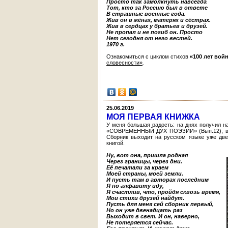
Просто так замолкнуть навсегда
Тот, кто за Россию был в ответе
В страшные военные года.
Жив он в жёнах, матерях и сёстрах.
Жив в сердцах у братьев и друзей.
Не пропал и не погиб он. Просто
Нет сегодня от него вестей.
1970 г.
Ознакомиться с циклом стихов
«100 лет вой
словесности»
.
25.06.2019
МОЯ ПЕРВАЯ КНИЖКА
У меня большая радость: на днях получил н
«СОВРЕМЕННЫЙ ДУХ ПОЭЗИИ» (Вып.12), в ко
Сборник выходит на русском языке уже две
книгой.
Ну, вот она, пришла родная
Через границы, через дни.
Её печатали за краем
Моей страны, моей земли.
И пусть там в авторах последним
Я по алфавиту иду,
Я счастлив, что, пройдя сквозь время,
Мои стихи друзей найдут.
Пусть для меня сей сборник первый,
Но он уже двенадцать раз
Выходит в свет. И он, наверно,
Не потеряется сейчас.