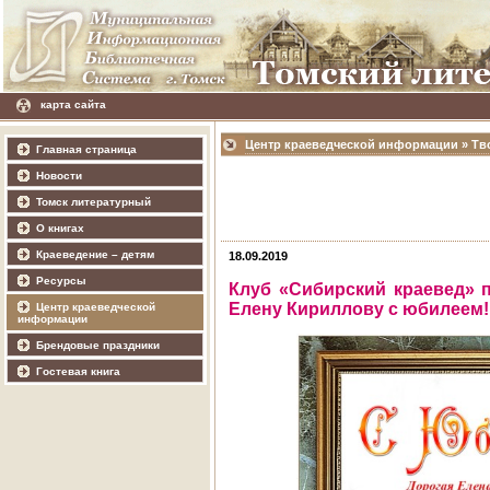
карта сайта
Центр краеведческой информации
»
Тв
Главная страница
Новости
Томск литературный
О книгах
Краеведение – детям
18.09.2019
Ресурсы
Клуб «Сибирский краевед» 
Елену Кириллову с юбилеем!
Центр краеведческой
информации
Брендовые праздники
Гостевая книга