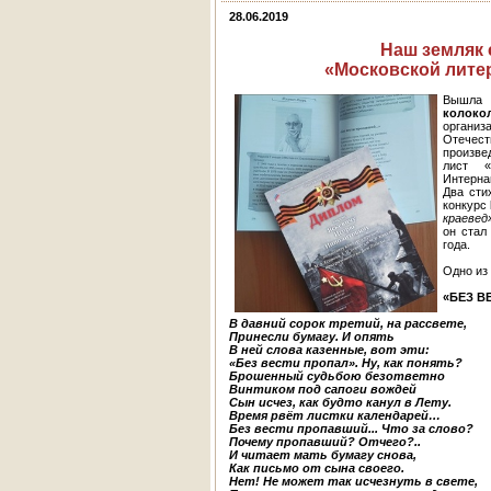
28.06.2019
Наш земляк 
«Московской лите
Вышла 
колоко
органи
Отечес
произве
лист 
Интерна
Два сти
конкурс
краевед
он стал
года.
Одно из
«БЕЗ 
В давний сорок третий, на рассвете,
Принесли бумагу. И опять
В ней слова казенные, вот эти:
«Без вести пропал». Ну, как понять?
Брошенный судьбою безответно
Винтиком под сапоги вождей
Сын исчез, как будто канул в Лету.
Время рвёт листки календарей…
Без вести пропавший... Что за слово?
Почему пропавший? Отчего?..
И читает мать бумагу снова,
Как письмо от сына своего.
Нет! Не может так исчезнуть в свете,