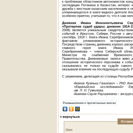
к проблемам областников-автономистов конц
экспедиции Потанина в Казахстан, интерес 
дружба с местным казахским населением и пе
упоминающегося в книге видного деятеля Ал
особенно приятно, учитывая то, что я сам не
Дневник Ивана Иннокентьевича Сер
«Претерпев судеб удары:
дневник 1914-1
2008) является уникальным свидетельством
событий в Иркутске, Сибири, России с авгу
сентябрь 1918 г. Книга Ивана Серебреннико
фактажом упоминаемого исторического
Посредством страниц дневника хорошо раскр
главного героя книги Ивана Инно
Серебренникова – члена Сибирской обла
Министра по снабжению Временного
Правительства. Дневниковые записи живо 
отношение исторического персонажа к собы
сказывались не только на судьбе самого
оказывали влияние на последующую судьбу Р
С уважением, делегация из столицы Республик
Аканов Куаныш Газизович –
PhD
док
«Евразийских исследований» Ев
им. Л. Н. Гумилева.
Аканова Сауле Раушановна – экскурс
Размышления о прочитанных книгах
« вернуться
Остави
Имя: