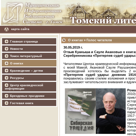
карта сайта
О книгах
»
Голос читателя
Главная страница
30.05.2019 г.
Новости
Отзыв Куаныша и Сауле Акановых о книга
Серебренникова «Претерпев судеб удары:
Томск литературный
О книгах
Читателями Центра краеведческой информац
с моей Мамой, Акановой Сауле Раушановно
Краеведение – детям
произведений хотелось бы выделить 2 к
«Претерпев судеб удары:
дневник 1914
Ресурсы
понравились своим стилем изложения и прост
заслуживают читательского внимания и вдумч
Центр краеведческой
информации
Рома
2010
Брендовые праздники
прив
исто
Гостевая книга
Серг
Григ
пара
1917
свое
проч
Умел
кото
несо