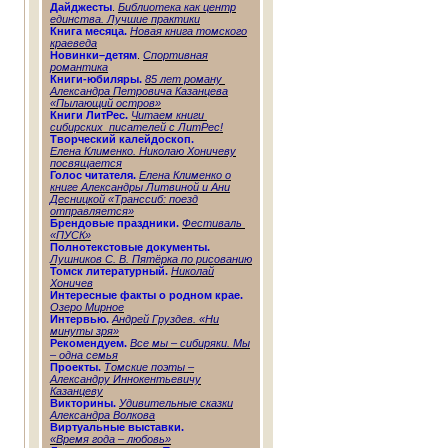
Дайджесты
.
Библиотека как центр
единства. Лучшие практики
Книга месяца.
Новая книга томского
краеведа
Новинки–детям
.
Спортивная
романтика
Книги-юбиляры.
85 лет роману
Александра Петровича Казанцева
«Пылающий остров»
Книги ЛитРес.
Читаем книги
сибирских писателей с ЛитРес!
Творческ
ий
калейдо
скоп
.
Елена Клименко. Николаю Хоничеву
посвящается
Голос читателя.
Елена Клименко о
книге Александры Литвиной и Ани
Десницкой «Транссиб: поезд
отправляется»
Брендовые праздники.
Фестиваль
«ПУСК»
Полнотекстовые документы.
Лушников С. В. Пятёрка по рисованию
Томск литературный.
Николай
Хоничев
Интересные факты о родном крае.
Озеро Мирное
Интервью.
Андрей Груздев. «Ни
минуты зря»
Рекомендуем.
Все мы – сибиряки. Мы
– одна семья
Проекты.
Томские поэты –
Александру Иннокентьевичу
Казанцеву
Викторины.
Удивительные сказки
Александра Волкова
Виртуальные выставки.
«Время года – любовь»