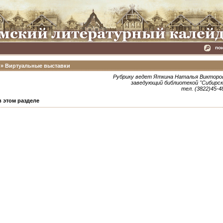
по
»
Виртуальные выставки
Рубрику ведет Яткина Наталья Викторо
заведующий библиотекой "Сибирск
тел. (3822)45-4
в этом разделе