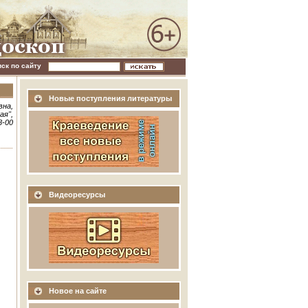
иск по сайту
Новые поступления литературы
вна,
ая",
8-00
Видеоресурсы
Новое на сайте