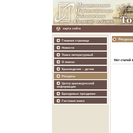
карта сайта
Ресурсы
Главная страница
Новости
Томск литературный
Нет статей 
О книгах
Краеведение – детям
Ресурсы
Центр краеведческой
информации
Брендовые праздники
Гостевая книга