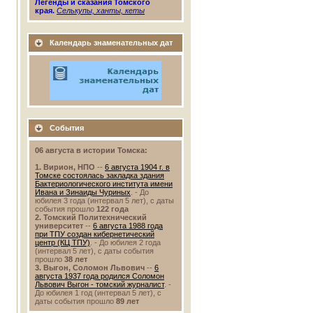
Легенды и сказания Томского
края.
Селькупы, ханты, кеты
Календарь знаменательных дат
События
06 августа в истории Томска:
1. Вирион, НПО
--
6 августа 1904 г. в
Томске состоялась закладка здания
Бактериологического института имени
Ивана и Зинаиды Чуриных
. - До
юбилея 3 года (интервал 5 лет), с даты
события прошло
122 года
2. Томский Политехнический
университет
--
6 августа 1988 года
при ТПУ создан кибернетический
центр (КЦ ТПУ)
. - До юбилея 2 года
(интервал 5 лет), с даты события
прошло
38 лет
3. Выгон, Соломон Львович
--
6
августа 1937 года родился Соломон
Львович Выгон - томский журналист
. -
До юбилея 1 год (интервал 5 лет), с
даты события прошло
89 лет